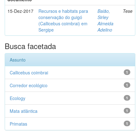
15-Dez-2017
Recursos e habitats para
Baião,
Tese
conservação do guigó
Sirley
(Callicebus coimbrai) em
Almeida
Sergipe
Adelino
Busca facetada
Assunto
Callicebus coimbrai
1
Corredor ecológico
1
Ecology
1
Mata atlântica
1
Primatas
1