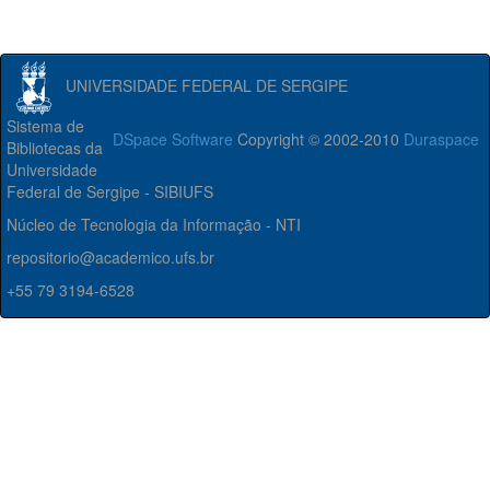
UNIVERSIDADE FEDERAL DE SERGIPE
Sistema de
DSpace Software
Copyright © 2002-2010
Duraspace
Bibliotecas da
Universidade
Federal de Sergipe - SIBIUFS
Núcleo de Tecnologia da Informação - NTI
repositorio@academico.ufs.br
+55 79 3194-6528