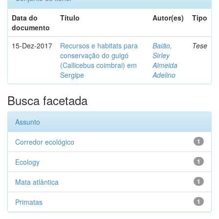
Data do
Título
Autor(es)
Tipo
documento
15-Dez-2017
Recursos e habitats para
Baião,
Tese
conservação do guigó
Sirley
(Callicebus coimbrai) em
Almeida
Sergipe
Adelino
Busca facetada
Assunto
Corredor ecológico
1
Ecology
1
Mata atlântica
1
Primatas
1