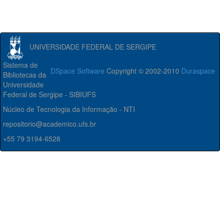
UNIVERSIDADE FEDERAL DE SERGIPE
Sistema de
DSpace Software
Copyright © 2002-2010
Duraspace
Bibliotecas da
Universidade
Federal de Sergipe - SIBIUFS
Núcleo de Tecnologia da Informação - NTI
repositorio@academico.ufs.br
+55 79 3194-6528