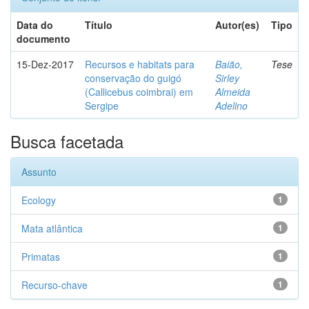
Data do
Título
Autor(es)
Tipo
documento
15-Dez-2017
Recursos e habitats para
Baião,
Tese
conservação do guigó
Sirley
(Callicebus coimbrai) em
Almeida
Sergipe
Adelino
Busca facetada
Assunto
Ecology
1
Mata atlântica
1
Primatas
1
Recurso-chave
1