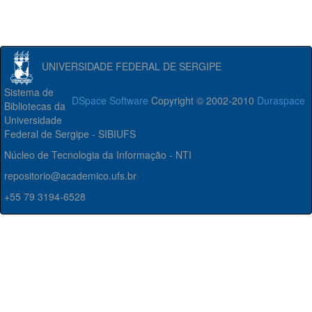
UNIVERSIDADE FEDERAL DE SERGIPE
Sistema de
DSpace Software
Copyright © 2002-2010
Duraspace
Bibliotecas da
Universidade
Federal de Sergipe - SIBIUFS
Núcleo de Tecnologia da Informação - NTI
repositorio@academico.ufs.br
+55 79 3194-6528