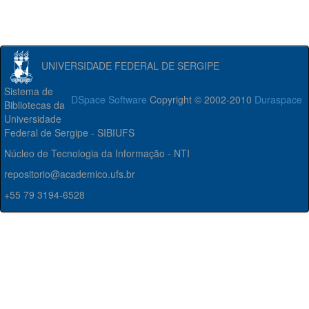
UNIVERSIDADE FEDERAL DE SERGIPE
Sistema de
DSpace Software
Copyright © 2002-2010
Duraspace
Bibliotecas da
Universidade
Federal de Sergipe - SIBIUFS
Núcleo de Tecnologia da Informação - NTI
repositorio@academico.ufs.br
+55 79 3194-6528