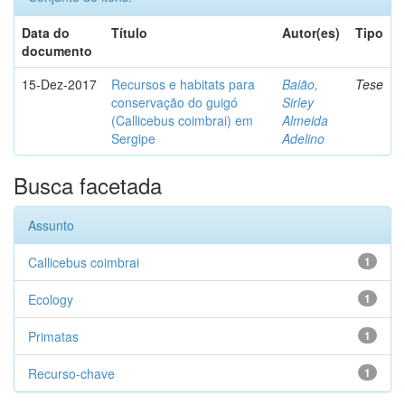
Data do
Título
Autor(es)
Tipo
documento
15-Dez-2017
Recursos e habitats para
Baião,
Tese
conservação do guigó
Sirley
(Callicebus coimbrai) em
Almeida
Sergipe
Adelino
Busca facetada
Assunto
Callicebus coimbrai
1
Ecology
1
Primatas
1
Recurso-chave
1