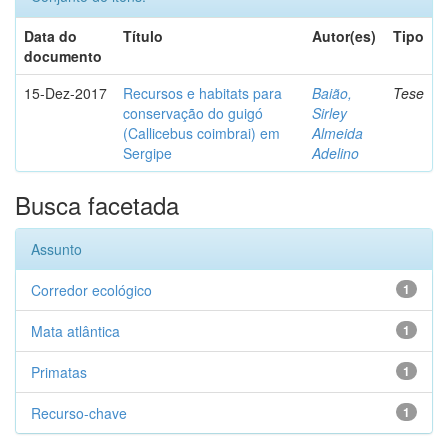
Data do
Título
Autor(es)
Tipo
documento
15-Dez-2017
Recursos e habitats para
Baião,
Tese
conservação do guigó
Sirley
(Callicebus coimbrai) em
Almeida
Sergipe
Adelino
Busca facetada
Assunto
Corredor ecológico
1
Mata atlântica
1
Primatas
1
Recurso-chave
1