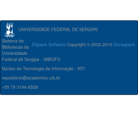
UNIVERSIDADE FEDERAL DE SERGIPE
Sistema de
DSpace Software
Copyright © 2002-2010
Duraspace
Bibliotecas da
Universidade
Federal de Sergipe - SIBIUFS
Núcleo de Tecnologia da Informação - NTI
repositorio@academico.ufs.br
+55 79 3194-6528