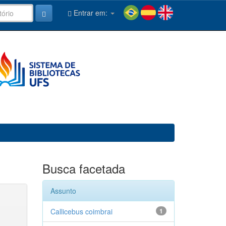
Entrar em:
Busca facetada
Assunto
Callicebus coimbrai
1