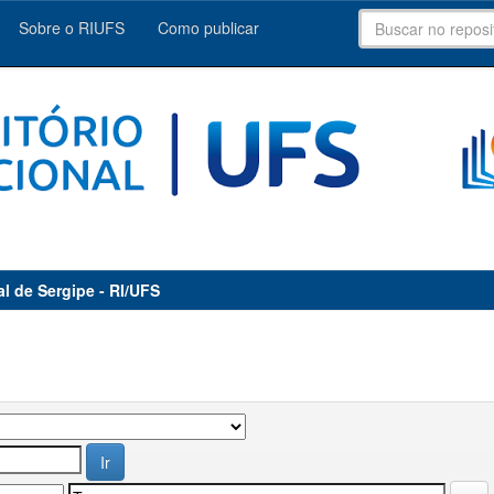
Sobre o RIUFS
Como publicar
al de Sergipe - RI/UFS