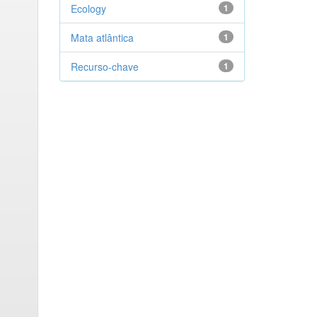
Ecology
1
Mata atlântica
1
Recurso-chave
1