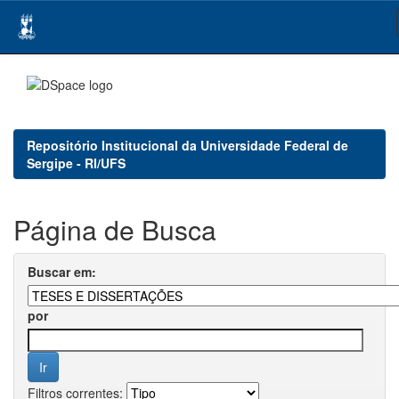
Skip
navigation
Repositório Institucional da Universidade Federal de
Sergipe - RI/UFS
Página de Busca
Buscar em:
por
Filtros correntes: