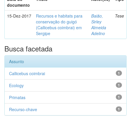
documento
15-Dez-2017
Recursos e habitats para
Baião,
Tese
conservação do guigó
Sirley
(Callicebus coimbrai) em
Almeida
Sergipe
Adelino
Busca facetada
Assunto
Callicebus coimbrai
1
Ecology
1
Primatas
1
Recurso-chave
1