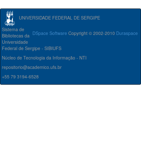
UNIVERSIDADE FEDERAL DE SERGIPE
Sistema de
DSpace Software
Copyright © 2002-2010
Duraspace
Bibliotecas da
Universidade
Federal de Sergipe - SIBIUFS
Núcleo de Tecnologia da Informação - NTI
repositorio@academico.ufs.br
+55 79 3194-6528