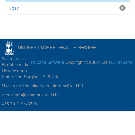
2017
1
UNIVERSIDADE FEDERAL DE SERGIPE
Sistema de
DSpace Software
Copyright © 2002-2010
Duraspace
Bibliotecas da
Universidade
Federal de Sergipe - SIBIUFS
Núcleo de Tecnologia da Informação - NTI
repositorio@academico.ufs.br
+55 79 3194-6528