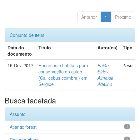
Anterior
1
Próximo
Conjunto de itens:
Data do
Título
Autor(es)
Tipo
documento
15-Dez-2017
Recursos e habitats para
Baião,
Tese
conservação do guigó
Sirley
(Callicebus coimbrai) em
Almeida
Sergipe
Adelino
Busca facetada
Assunto
Atlantic forest
1
Recurso-chave
1