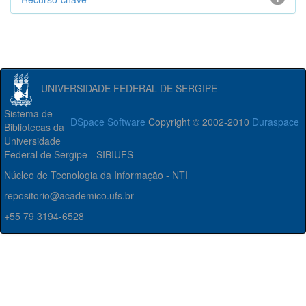
UNIVERSIDADE FEDERAL DE SERGIPE
Sistema de
DSpace Software
Copyright © 2002-2010
Duraspace
Bibliotecas da
Universidade
Federal de Sergipe - SIBIUFS
Núcleo de Tecnologia da Informação - NTI
repositorio@academico.ufs.br
+55 79 3194-6528