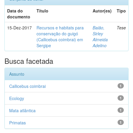
Data do
Título
Autor(es)
Tipo
documento
15-Dez-2017
Recursos e habitats para
Baião,
Tese
conservação do guigó
Sirley
(Callicebus coimbrai) em
Almeida
Sergipe
Adelino
Busca facetada
Assunto
Callicebus coimbrai
1
Ecology
1
Mata atlântica
1
Primatas
1