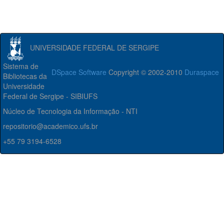
UNIVERSIDADE FEDERAL DE SERGIPE
Sistema de
DSpace Software
Copyright © 2002-2010
Duraspace
Bibliotecas da
Universidade
Federal de Sergipe - SIBIUFS
Núcleo de Tecnologia da Informação - NTI
repositorio@academico.ufs.br
+55 79 3194-6528