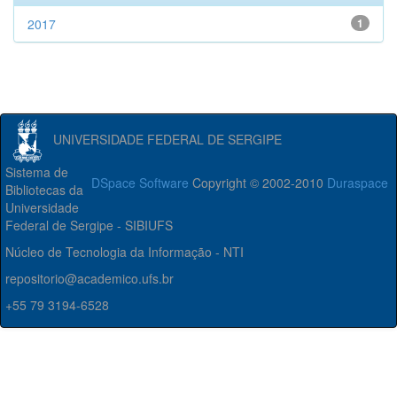
2017
1
UNIVERSIDADE FEDERAL DE SERGIPE
Sistema de
DSpace Software
Copyright © 2002-2010
Duraspace
Bibliotecas da
Universidade
Federal de Sergipe - SIBIUFS
Núcleo de Tecnologia da Informação - NTI
repositorio@academico.ufs.br
+55 79 3194-6528