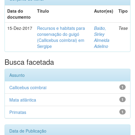
Data do
Título
Autor(es)
Tipo
documento
15-Dez-2017
Recursos e habitats para
Baião,
Tese
conservação do guigó
Sirley
(Callicebus coimbrai) em
Almeida
Sergipe
Adelino
Busca facetada
Assunto
Callicebus coimbrai
1
Mata atlântica
1
Primatas
1
Data de Publicação