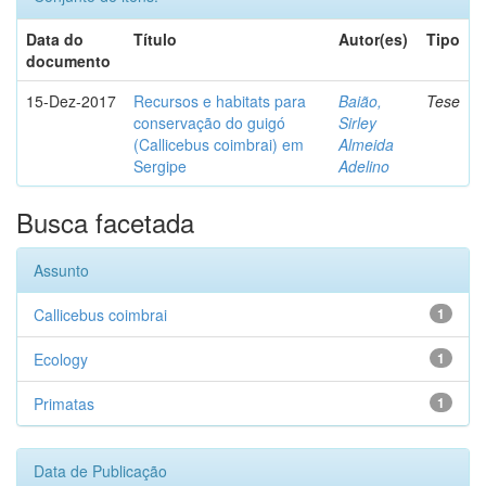
Data do
Título
Autor(es)
Tipo
documento
15-Dez-2017
Recursos e habitats para
Baião,
Tese
conservação do guigó
Sirley
(Callicebus coimbrai) em
Almeida
Sergipe
Adelino
Busca facetada
Assunto
Callicebus coimbrai
1
Ecology
1
Primatas
1
Data de Publicação