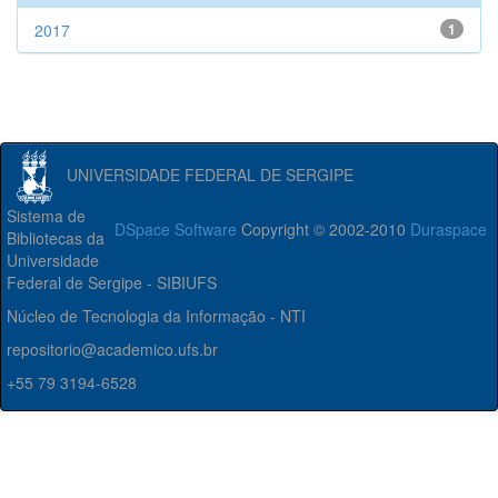
2017
1
UNIVERSIDADE FEDERAL DE SERGIPE
Sistema de
DSpace Software
Copyright © 2002-2010
Duraspace
Bibliotecas da
Universidade
Federal de Sergipe - SIBIUFS
Núcleo de Tecnologia da Informação - NTI
repositorio@academico.ufs.br
+55 79 3194-6528