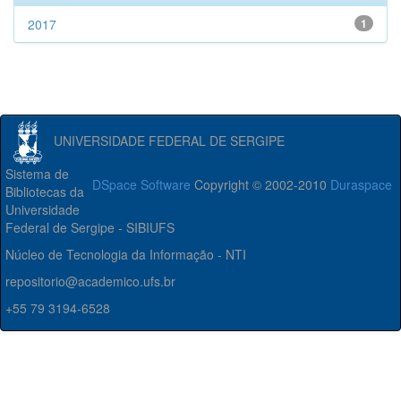
2017
1
UNIVERSIDADE FEDERAL DE SERGIPE
Sistema de
DSpace Software
Copyright © 2002-2010
Duraspace
Bibliotecas da
Universidade
Federal de Sergipe - SIBIUFS
Núcleo de Tecnologia da Informação - NTI
repositorio@academico.ufs.br
+55 79 3194-6528