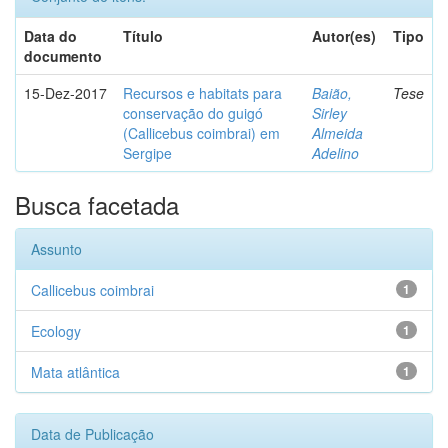
Data do
Título
Autor(es)
Tipo
documento
15-Dez-2017
Recursos e habitats para
Baião,
Tese
conservação do guigó
Sirley
(Callicebus coimbrai) em
Almeida
Sergipe
Adelino
Busca facetada
Assunto
Callicebus coimbrai
1
Ecology
1
Mata atlântica
1
Data de Publicação