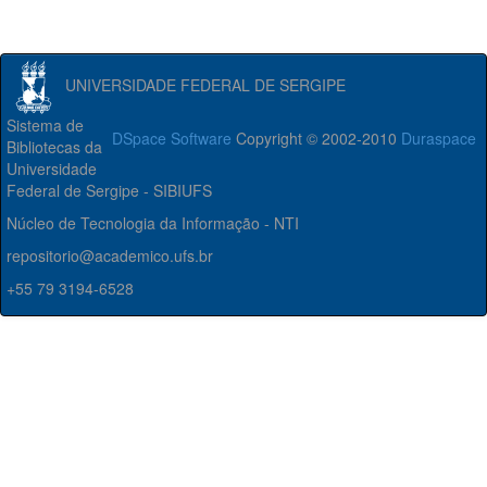
UNIVERSIDADE FEDERAL DE SERGIPE
Sistema de
DSpace Software
Copyright © 2002-2010
Duraspace
Bibliotecas da
Universidade
Federal de Sergipe - SIBIUFS
Núcleo de Tecnologia da Informação - NTI
repositorio@academico.ufs.br
+55 79 3194-6528