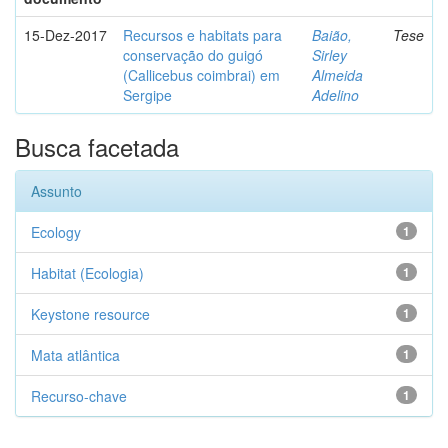
15-Dez-2017
Recursos e habitats para
Baião,
Tese
conservação do guigó
Sirley
(Callicebus coimbrai) em
Almeida
Sergipe
Adelino
Busca facetada
Assunto
Ecology
1
Habitat (Ecologia)
1
Keystone resource
1
Mata atlântica
1
Recurso-chave
1