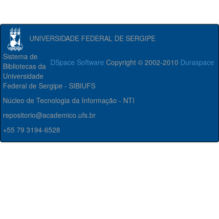
UNIVERSIDADE FEDERAL DE SERGIPE
Sistema de
DSpace Software
Copyright © 2002-2010
Duraspace
Bibliotecas da
Universidade
Federal de Sergipe - SIBIUFS
Núcleo de Tecnologia da Informação - NTI
repositorio@academico.ufs.br
+55 79 3194-6528