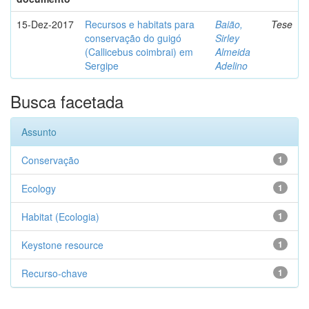
15-Dez-2017
Recursos e habitats para
Baião,
Tese
conservação do guigó
Sirley
(Callicebus coimbrai) em
Almeida
Sergipe
Adelino
Busca facetada
Assunto
Conservação
1
Ecology
1
Habitat (Ecologia)
1
Keystone resource
1
Recurso-chave
1