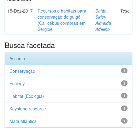
15-Dez-2017
Recursos e habitats para
Baião,
Tese
conservação do guigó
Sirley
(Callicebus coimbrai) em
Almeida
Sergipe
Adelino
Busca facetada
Assunto
Conservação
1
Ecology
1
Habitat (Ecologia)
1
Keystone resource
1
Mata atlântica
1