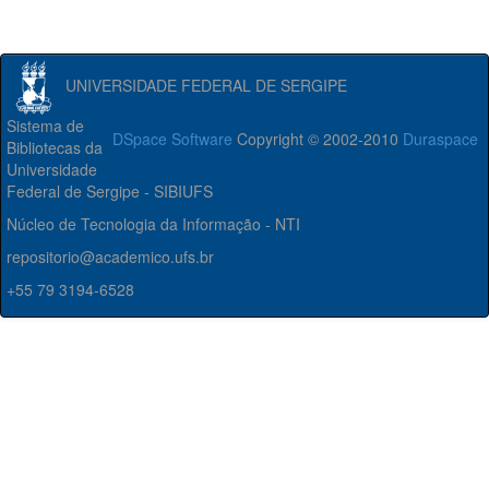
UNIVERSIDADE FEDERAL DE SERGIPE
Sistema de
DSpace Software
Copyright © 2002-2010
Duraspace
Bibliotecas da
Universidade
Federal de Sergipe - SIBIUFS
Núcleo de Tecnologia da Informação - NTI
repositorio@academico.ufs.br
+55 79 3194-6528