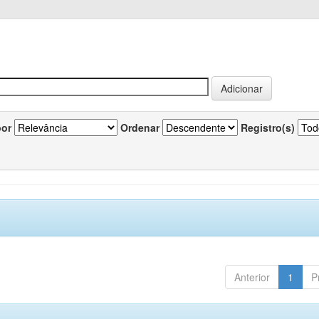
por
Ordenar
Registro(s)
Anterior
1
P