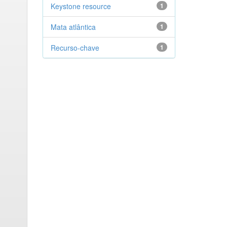
Keystone resource
1
Mata atlântica
1
Recurso-chave
1