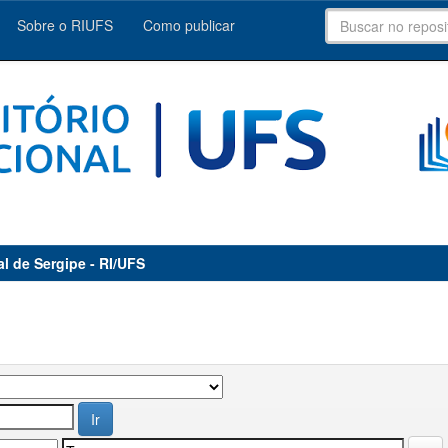
Sobre o RIUFS
Como publicar
al de Sergipe - RI/UFS