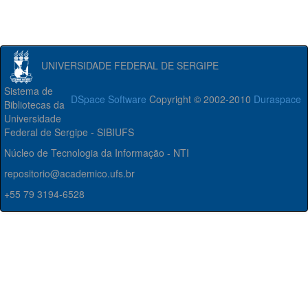
UNIVERSIDADE FEDERAL DE SERGIPE
Sistema de
DSpace Software
Copyright © 2002-2010
Duraspace
Bibliotecas da
Universidade
Federal de Sergipe - SIBIUFS
Núcleo de Tecnologia da Informação - NTI
repositorio@academico.ufs.br
+55 79 3194-6528