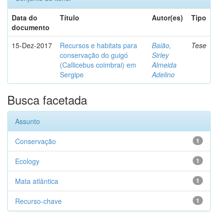
Data do
Título
Autor(es)
Tipo
documento
15-Dez-2017
Recursos e habitats para
Baião,
Tese
conservação do guigó
Sirley
(Callicebus coimbrai) em
Almeida
Sergipe
Adelino
Busca facetada
Assunto
Conservação
1
Ecology
1
Mata atlântica
1
Recurso-chave
1