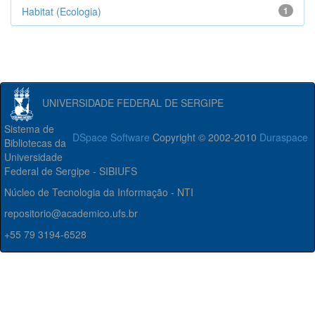
Habitat (Ecologia)
1
UNIVERSIDADE FEDERAL DE SERGIPE
Sistema de
DSpace Software
Copyright © 2002-2010
Duraspace
Bibliotecas da
Universidade
Federal de Sergipe - SIBIUFS
Núcleo de Tecnologia da Informação - NTI
repositorio@academico.ufs.br
+55 79 3194-6528