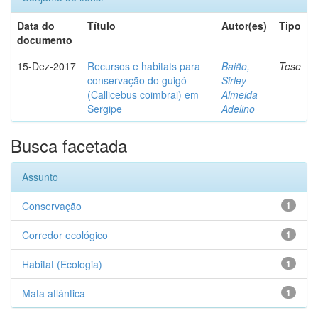
Data do
Título
Autor(es)
Tipo
documento
15-Dez-2017
Recursos e habitats para
Baião,
Tese
conservação do guigó
Sirley
(Callicebus coimbrai) em
Almeida
Sergipe
Adelino
Busca facetada
Assunto
Conservação
1
Corredor ecológico
1
Habitat (Ecologia)
1
Mata atlântica
1