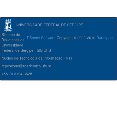
UNIVERSIDADE FEDERAL DE SERGIPE
Sistema de
DSpace Software
Copyright © 2002-2010
Duraspace
Bibliotecas da
Universidade
Federal de Sergipe - SIBIUFS
Núcleo de Tecnologia da Informação - NTI
repositorio@academico.ufs.br
+55 79 3194-6528