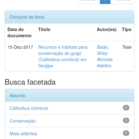
Conjunto de itens:
Data do
Título
Autor(es)
Tipo
documento
15-Dez-2017
Recursos e habitats para
Baião,
Tese
conservação do guigó
Sirley
(Callicebus coimbrai) em
Almeida
Sergipe
Adelino
Busca facetada
Assunto
Callicebus coimbrai
1
Conservação
1
Mata atlântica
1