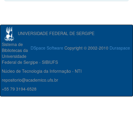
UNIVERSIDADE FEDERAL DE SERGIPE
Sistema de
DSpace Software
Copyright © 2002-2010
Duraspace
Bibliotecas da
Universidade
Federal de Sergipe - SIBIUFS
Núcleo de Tecnologia da Informação - NTI
repositorio@academico.ufs.br
+55 79 3194-6528