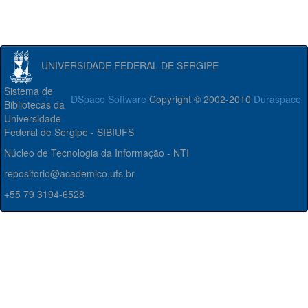
UNIVERSIDADE FEDERAL DE SERGIPE
Sistema de
DSpace Software
Copyright © 2002-2010
Duraspace
Bibliotecas da
Universidade
Federal de Sergipe - SIBIUFS
Núcleo de Tecnologia da Informação - NTI
repositorio@academico.ufs.br
+55 79 3194-6528