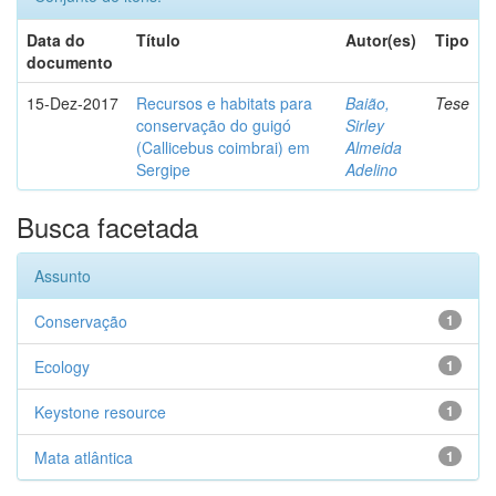
Data do
Título
Autor(es)
Tipo
documento
15-Dez-2017
Recursos e habitats para
Baião,
Tese
conservação do guigó
Sirley
(Callicebus coimbrai) em
Almeida
Sergipe
Adelino
Busca facetada
Assunto
Conservação
1
Ecology
1
Keystone resource
1
Mata atlântica
1