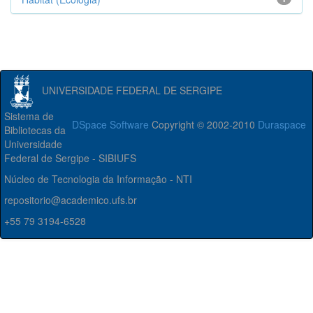
UNIVERSIDADE FEDERAL DE SERGIPE
Sistema de
DSpace Software
Copyright © 2002-2010
Duraspace
Bibliotecas da
Universidade
Federal de Sergipe - SIBIUFS
Núcleo de Tecnologia da Informação - NTI
repositorio@academico.ufs.br
+55 79 3194-6528