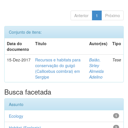
Anterior
1
Próximo
Conjunto de itens:
Data do
Título
Autor(es)
Tipo
documento
15-Dez-2017
Recursos e habitats para
Baião,
Tese
conservação do guigó
Sirley
(Callicebus coimbrai) em
Almeida
Sergipe
Adelino
Busca facetada
Assunto
Ecology
1
Habitat (Ecologia)
1