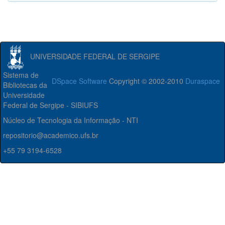
UNIVERSIDADE FEDERAL DE SERGIPE
Sistema de
DSpace Software
Copyright © 2002-2010
Duraspace
Bibliotecas da
Universidade
Federal de Sergipe - SIBIUFS
Núcleo de Tecnologia da Informação - NTI
repositorio@academico.ufs.br
+55 79 3194-6528