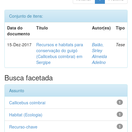
Conjunto de itens:
Data do
Título
Autor(es)
Tipo
documento
15-Dez-2017
Recursos e habitats para
Baião,
Tese
conservação do guigó
Sirley
(Callicebus coimbrai) em
Almeida
Sergipe
Adelino
Busca facetada
Assunto
Callicebus coimbrai
1
Habitat (Ecologia)
1
Recurso-chave
1