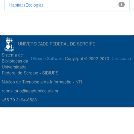
Habitat (Ecologia)
1
UNIVERSIDADE FEDERAL DE SERGIPE
Sistema de
DSpace Software
Copyright © 2002-2010
Duraspace
Bibliotecas da
Universidade
Federal de Sergipe - SIBIUFS
Núcleo de Tecnologia da Informação - NTI
repositorio@academico.ufs.br
+55 79 3194-6528