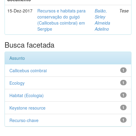
15-Dez-2017
Recursos e habitats para
Baião,
Tese
conservação do guigó
Sirley
(Callicebus coimbrai) em
Almeida
Sergipe
Adelino
Busca facetada
Assunto
Callicebus coimbrai
1
Ecology
1
Habitat (Ecologia)
1
Keystone resource
1
Recurso-chave
1