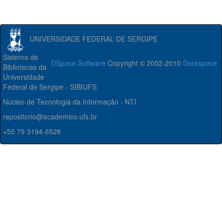
UNIVERSIDADE FEDERAL DE SERGIPE
Sistema de
DSpace Software
Copyright © 2002-2010
Duraspace
Bibliotecas da
Universidade
Federal de Sergipe - SIBIUFS
Núcleo de Tecnologia da Informação - NTI
repositorio@academico.ufs.br
+55 79 3194-6528