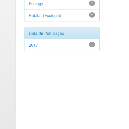
Ecology
1
Habitat (Ecologia)
1
Data de Publicação
2017
1