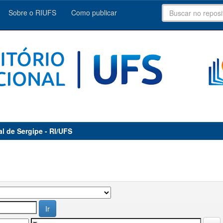
Sobre o RIUFS
Como publicar
al de Sergipe - RI/UFS