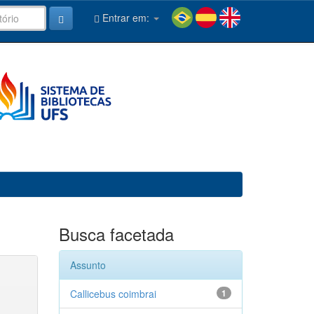
Entrar em:
Busca facetada
Assunto
Callicebus coimbrai
1