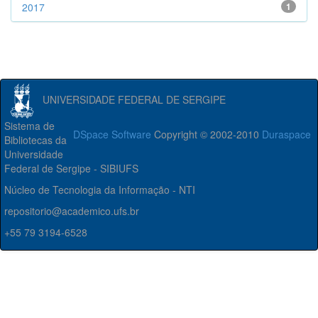
2017
1
UNIVERSIDADE FEDERAL DE SERGIPE
Sistema de
DSpace Software
Copyright © 2002-2010
Duraspace
Bibliotecas da
Universidade
Federal de Sergipe - SIBIUFS
Núcleo de Tecnologia da Informação - NTI
repositorio@academico.ufs.br
+55 79 3194-6528