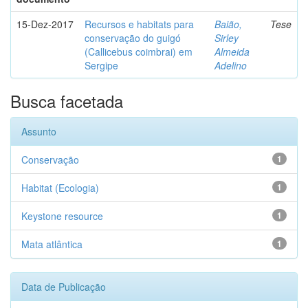
15-Dez-2017
Recursos e habitats para
Baião,
Tese
conservação do guigó
Sirley
(Callicebus coimbrai) em
Almeida
Sergipe
Adelino
Busca facetada
Assunto
Conservação
1
Habitat (Ecologia)
1
Keystone resource
1
Mata atlântica
1
Data de Publicação