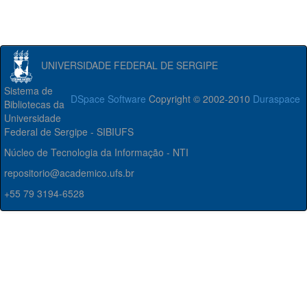
UNIVERSIDADE FEDERAL DE SERGIPE
Sistema de
DSpace Software
Copyright © 2002-2010
Duraspace
Bibliotecas da
Universidade
Federal de Sergipe - SIBIUFS
Núcleo de Tecnologia da Informação - NTI
repositorio@academico.ufs.br
+55 79 3194-6528