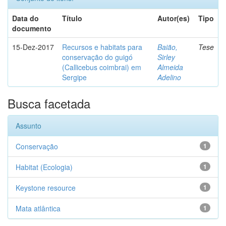
Data do
Título
Autor(es)
Tipo
documento
15-Dez-2017
Recursos e habitats para
Baião,
Tese
conservação do guigó
Sirley
(Callicebus coimbrai) em
Almeida
Sergipe
Adelino
Busca facetada
Assunto
Conservação
1
Habitat (Ecologia)
1
Keystone resource
1
Mata atlântica
1