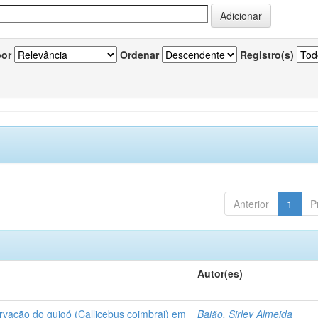
por
Ordenar
Registro(s)
Anterior
1
P
Autor(es)
rvação do guigó (Callicebus coimbrai) em
Baião, Sirley Almeida