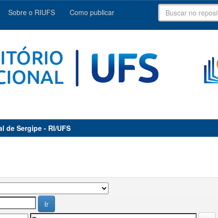
Sobre o RIUFS
Como publicar
al de Sergipe - RI/UFS