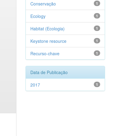
Conservação
1
Ecology
1
Habitat (Ecologia)
1
Keystone resource
1
Recurso-chave
1
Data de Publicação
2017
1