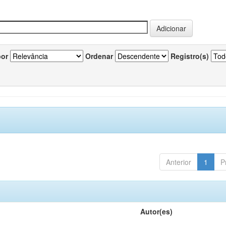
por
Ordenar
Registro(s)
Anterior
1
P
Autor(es)