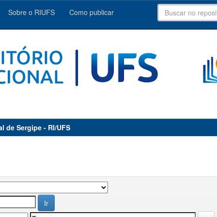
Sobre o RIUFS
Como publicar
al de Sergipe - RI/UFS