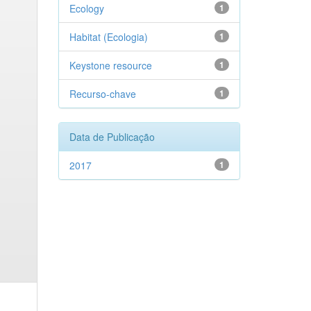
Ecology
1
Habitat (Ecologia)
1
Keystone resource
1
Recurso-chave
1
Data de Publicação
2017
1