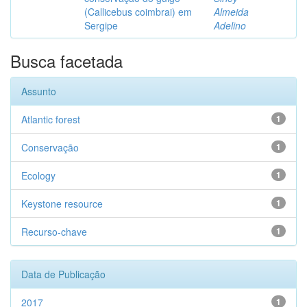
(Callicebus coimbrai) em
Almeida
Sergipe
Adelino
Busca facetada
Assunto
Atlantic forest
1
Conservação
1
Ecology
1
Keystone resource
1
Recurso-chave
1
Data de Publicação
2017
1