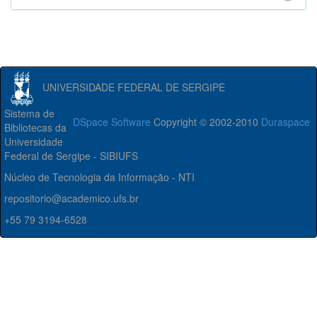
UNIVERSIDADE FEDERAL DE SERGIPE
Sistema de
DSpace Software
Copyright © 2002-2010
Duraspace
Bibliotecas da
Universidade
Federal de Sergipe - SIBIUFS
Núcleo de Tecnologia da Informação - NTI
repositorio@academico.ufs.br
+55 79 3194-6528