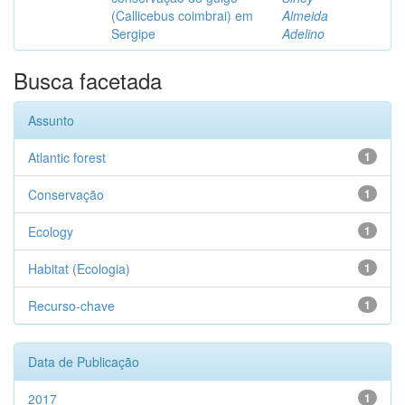
(Callicebus coimbrai) em
Almeida
Sergipe
Adelino
Busca facetada
Assunto
Atlantic forest
1
Conservação
1
Ecology
1
Habitat (Ecologia)
1
Recurso-chave
1
Data de Publicação
2017
1