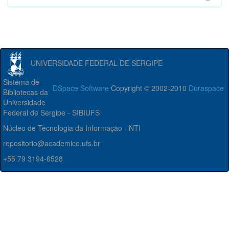
UNIVERSIDADE FEDERAL DE SERGIPE
Sistema de
DSpace Software
Copyright © 2002-2010
Duraspace
Bibliotecas da
Universidade
Federal de Sergipe - SIBIUFS
Núcleo de Tecnologia da Informação - NTI
repositorio@academico.ufs.br
+55 79 3194-6528