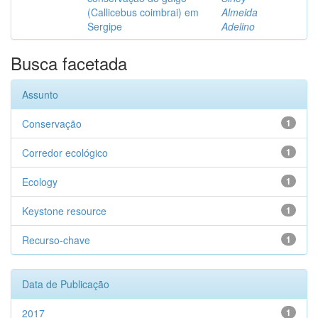
(Callicebus coimbrai) em
Almeida
Sergipe
Adelino
Busca facetada
Assunto
Conservação
1
Corredor ecológico
1
Ecology
1
Keystone resource
1
Recurso-chave
1
Data de Publicação
2017
1