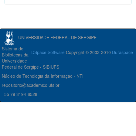
UNIVERSIDADE FEDERAL DE SERGIPE
Sistema de
DSpace Software
Copyright © 2002-2010
Duraspace
Bibliotecas da
Universidade
Federal de Sergipe - SIBIUFS
Núcleo de Tecnologia da Informação - NTI
repositorio@academico.ufs.br
+55 79 3194-6528