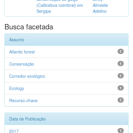
(Callicebus coimbrai) em
Almeida
Sergipe
Adelino
Busca facetada
Assunto
Atlantic forest
1
Conservação
1
Corredor ecológico
1
Ecology
1
Recurso-chave
1
Data de Publicação
2017
1