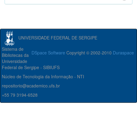
UNIVERSIDADE FEDERAL DE SERGIPE
Sistema de
DSpace Software
Copyright © 2002-2010
Duraspace
Bibliotecas da
Universidade
Federal de Sergipe - SIBIUFS
Núcleo de Tecnologia da Informação - NTI
repositorio@academico.ufs.br
+55 79 3194-6528