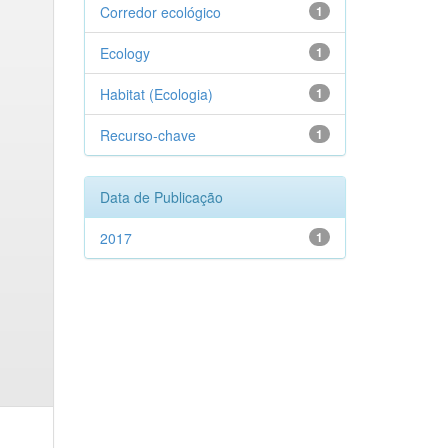
Corredor ecológico
1
Ecology
1
Habitat (Ecologia)
1
Recurso-chave
1
Data de Publicação
2017
1