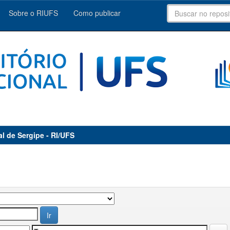
Sobre o RIUFS
Como publicar
al de Sergipe - RI/UFS