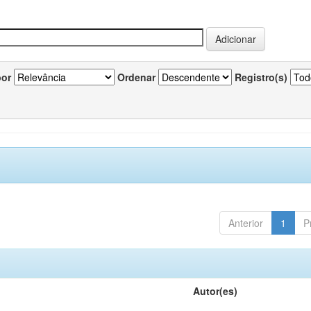
por
Ordenar
Registro(s)
Anterior
1
P
Autor(es)