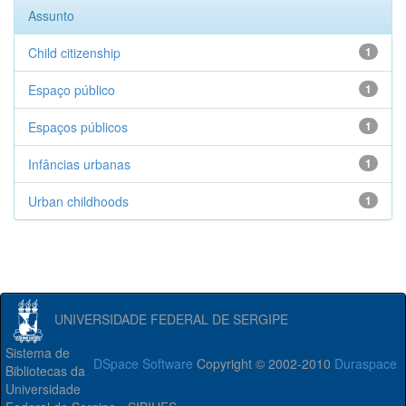
Assunto
Child citizenship
1
Espaço público
1
Espaços públicos
1
Infâncias urbanas
1
Urban childhoods
1
UNIVERSIDADE FEDERAL DE SERGIPE
Sistema de
DSpace Software
Copyright © 2002-2010
Duraspace
Bibliotecas da
Universidade