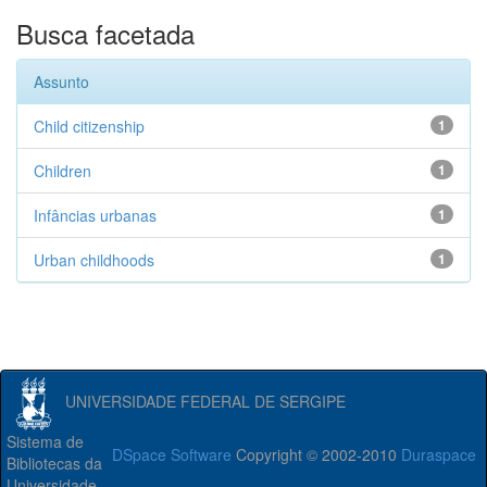
Busca facetada
Assunto
Child citizenship
1
Children
1
Infâncias urbanas
1
Urban childhoods
1
UNIVERSIDADE FEDERAL DE SERGIPE
Sistema de
DSpace Software
Copyright © 2002-2010
Duraspace
Bibliotecas da
Universidade