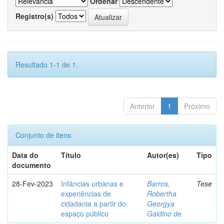
Ordenar
Registro(s)
Resultado 1-1 de 1.
Anterior
1
Próximo
Conjunto de itens:
Data do
Título
Autor(es)
Tipo
documento
28-Fev-2023
Infâncias urbanas e
Barros,
Tese
experiências de
Robertha
cidadania a partir do
Georgya
espaço público
Galdino de