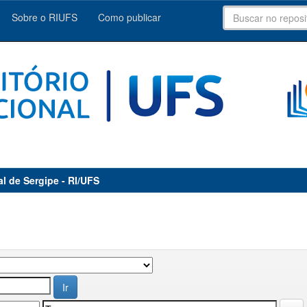
Sobre o RIUFS
Como publicar
al de Sergipe - RI/UFS