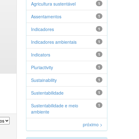
Agricultura sustentável
1
Assentamentos
1
Indicadores
1
Indicadores ambientais
1
Indicators
1
Pluriactivity
1
Sustainability
1
Sustentabilidade
1
Sustentabilidade e meio
1
ambiente
próximo >