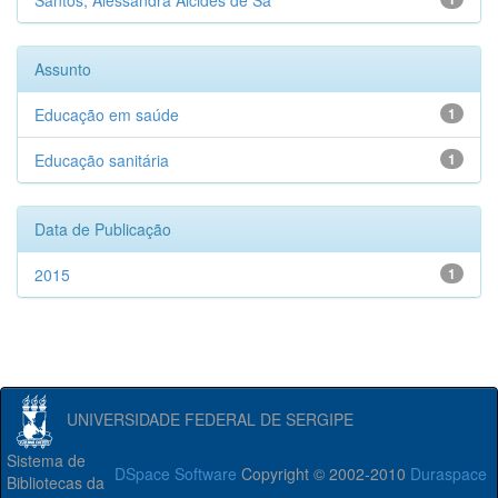
Santos, Alessandra Alcides de Sá
Assunto
Educação em saúde
1
Educação sanitária
1
Data de Publicação
2015
1
UNIVERSIDADE FEDERAL DE SERGIPE
Sistema de
DSpace Software
Copyright © 2002-2010
Duraspace
Bibliotecas da