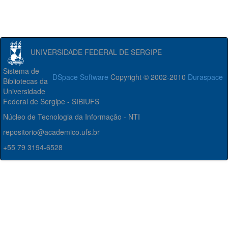
UNIVERSIDADE FEDERAL DE SERGIPE
Sistema de
DSpace Software
Copyright © 2002-2010
Duraspace
Bibliotecas da
Universidade
Federal de Sergipe - SIBIUFS
Núcleo de Tecnologia da Informação - NTI
repositorio@academico.ufs.br
+55 79 3194-6528