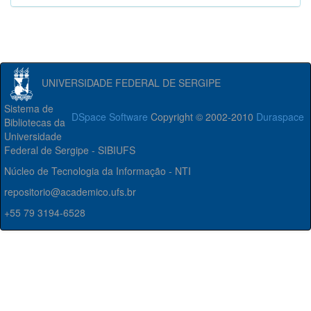
UNIVERSIDADE FEDERAL DE SERGIPE
Sistema de
DSpace Software
Copyright © 2002-2010
Duraspace
Bibliotecas da
Universidade
Federal de Sergipe - SIBIUFS
Núcleo de Tecnologia da Informação - NTI
repositorio@academico.ufs.br
+55 79 3194-6528