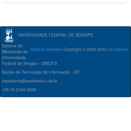
UNIVERSIDADE FEDERAL DE SERGIPE
Sistema de
DSpace Software
Copyright © 2002-2010
Duraspace
Bibliotecas da
Universidade
Federal de Sergipe - SIBIUFS
Núcleo de Tecnologia da Informação - NTI
repositorio@academico.ufs.br
+55 79 3194-6528