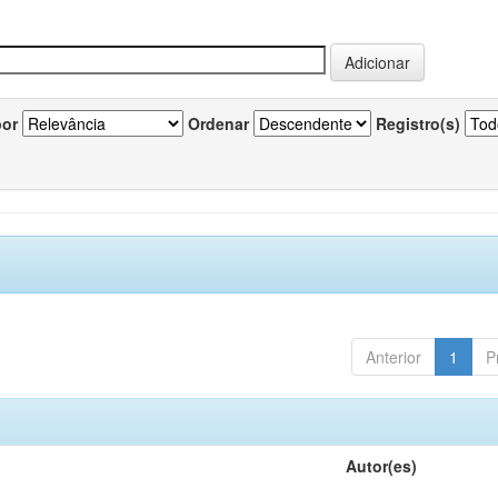
por
Ordenar
Registro(s)
Anterior
1
P
Autor(es)