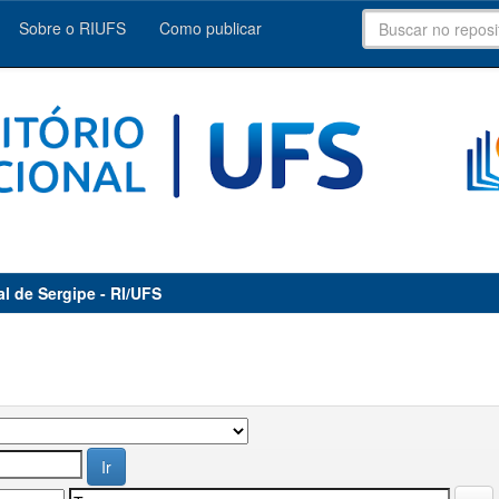
Sobre o RIUFS
Como publicar
al de Sergipe - RI/UFS