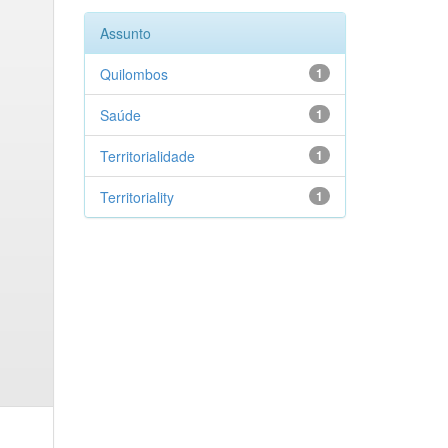
Assunto
Quilombos
1
Saúde
1
Territorialidade
1
Territoriality
1