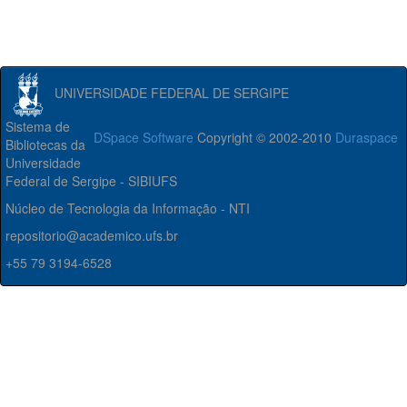
UNIVERSIDADE FEDERAL DE SERGIPE
Sistema de
DSpace Software
Copyright © 2002-2010
Duraspace
Bibliotecas da
Universidade
Federal de Sergipe - SIBIUFS
Núcleo de Tecnologia da Informação - NTI
repositorio@academico.ufs.br
+55 79 3194-6528