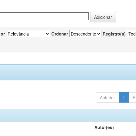
por
Ordenar
Registro(s)
Anterior
1
P
Autor(es)