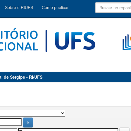
Sobre o RIUFS
Como publicar
al de Sergipe - RI/UFS