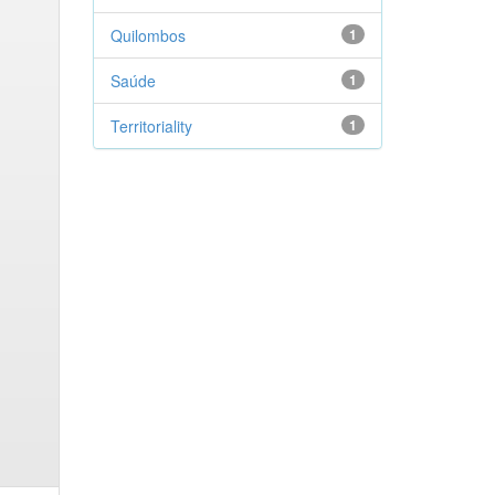
Quilombos
1
Saúde
1
Territoriality
1