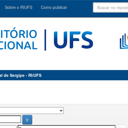
Sobre o RIUFS
Como publicar
al de Sergipe - RI/UFS