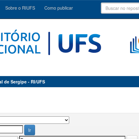
Sobre o RIUFS
Como publicar
al de Sergipe - RI/UFS