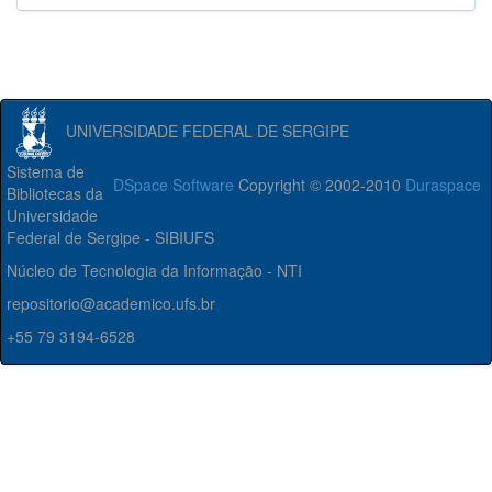
UNIVERSIDADE FEDERAL DE SERGIPE
Sistema de
DSpace Software
Copyright © 2002-2010
Duraspace
Bibliotecas da
Universidade
Federal de Sergipe - SIBIUFS
Núcleo de Tecnologia da Informação - NTI
repositorio@academico.ufs.br
+55 79 3194-6528