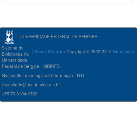
UNIVERSIDADE FEDERAL DE SERGIPE
Sistema de
DSpace Software
Copyright © 2002-2010
Duraspace
Bibliotecas da
Universidade
Federal de Sergipe - SIBIUFS
Núcleo de Tecnologia da Informação - NTI
repositorio@academico.ufs.br
+55 79 3194-6528